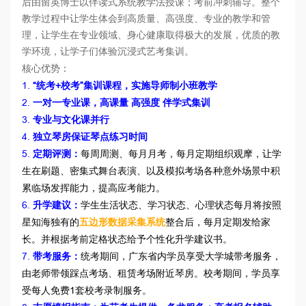
后由留英博士以伴读式系统教学法授课；考前冲刺辅导。整个
教学过程中让学生体会到高质量、高强度、专业的教学和管
理，让学生在专业领域、身心健康取得极大的发展，优质的教
学环境，让学子们体验沉浸式艺考集训。
：
核心优势
1.
“统考+校考”集训课程，实施导师制小班教学
2.
一对一专业课，高课量 高强度 伴学式集训
3.
专业与文化课并行
4.
独立琴房保证琴点练习时间
5.
定期评测：
每周周测、每月月考，每月定期组织观摩，让学
生在刷题、密集式舞台表演、以及模拟考场各种意外场景中积
累临场发挥能力，提高应考能力。
6.
升学建议：
学生生活状态、学习状态、心理状态每月将按照
星知海独有的
五边形数据采集系统
整合后，每月定期发给家
长。并根据考前定格状态给予个性化升学建议书。
7.
带考服务：
统考期间，广东省内学员享受大学城带考服务，
由老师带领踩点考场、租赁考场附近琴房。校考期间，学员享
受每人免费1套校考录制服务。