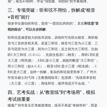
感”；敲击4/4拍时，学会“强拍重、弱拍轻”的节奏规律。
三、专项突破：听和弦不用怕，拆解成“根音
+音程”就行
和弦是“音
很多学生最怕听和弦，觉得“一团音乱哄哄的”。其实
程的组合”，可以分步拆解
。
听和弦是难度较大的练耳训练，训练时可先听出根音，再听根
音与三音的音程关系。若是三和弦，根音与三音为小三度、三
音与冠音为大三度，则为小三和弦；反之则为大三和弦。比如
听C大三和弦（C-E-G），先抓住低音C（根音），再听C到E是
大三度（明亮感），E到G是小三度，就能判断是“大三和弦”；
而小三和弦（如A-C-E），根音A到C是小三度（暗淡感），C
到E是大三度，这样一拆解，复杂的和弦就变简单了。广州大
学音乐硕士刘弋玮（主教视唱练耳）也强调：“先练简单音程
（大三度、小三度），再练和弦，循序渐进才不会崩。”
四、艺考实战：从“教室练”到“考场用”，模拟
考试很重要
随着广州市音乐艺考难度增加，练耳不再是“单独学科”，而是