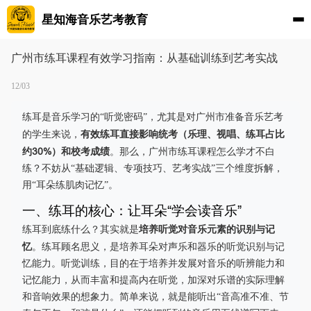
星知海音乐艺考教育
广州市练耳课程有效学习指南：从基础训练到艺考实战
12/03
练耳是音乐学习的“听觉密码”，尤其是对广州市准备音乐艺考
有效练耳直接影响统考（乐理、视唱、练耳占比
的学生来说，
约30%）和校考成绩
。那么，广州市练耳课程怎么学才不白
练？不妨从“基础逻辑、专项技巧、艺考实战”三个维度拆解，
用“耳朵练肌肉记忆”。
一、练耳的核心：让耳朵“学会读音乐”
培养听觉对音乐元素的识别与记
练耳到底练什么？其实就是
忆
。练耳顾名思义，是培养耳朵对声乐和器乐的听觉识别与记
忆能力。听觉训练，目的在于培养并发展对音乐的听辨能力和
记忆能力，从而丰富和提高内在听觉，加深对乐谱的实际理解
和音响效果的想象力。简单来说，就是能听出“音高准不准、节