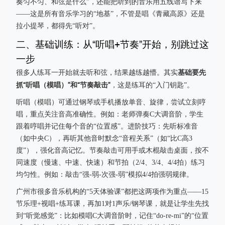
奏匀不匀、和弦是什么”，还能把听到的音乐用五线谱写下来
——这是所有音乐学习的“地基”，不管是唱《青藏高原》还是
拉小提琴，都得先“听对”。
二、基础训练：从“听唱+节奏”开始，别跳过这
一步
基础要先
很多人练耳一开始就去听和弦，结果越练越懵。其实
抓“听唱（模唱）”和“节奏敲击”
，这是练耳的“入门钥匙”。
听唱（模唱）可通过钢琴或手机播放单音、旋律，尝试立刻哼
唱，重点关注音高准确性。例如：老师弹奏C大调音阶，学生
跟着哼唱并记住每个音的“位置感”。进阶技巧：先听标准音
（如中央C），再听其他音时默念“音程关系”（如“比C高3
度”），强化音高记忆。节奏敲击可用手或木棍敲击桌面，按不
同速度（慢速、中速、快速）和节拍（2/4、3/4、4/4拍）练习
均匀性。例如：敲击“强-弱-次强-弱”模拟4/4拍强弱规律。
广州市很多音乐机构的“5天体验课”都把这两项作为重点——15
节乐理+视唱+练耳课，再加1对1声乐/钢琴课，就是让学生先找
到“听觉感觉”：比如模唱C大调音阶时，记住“do-re-mi”的“位置