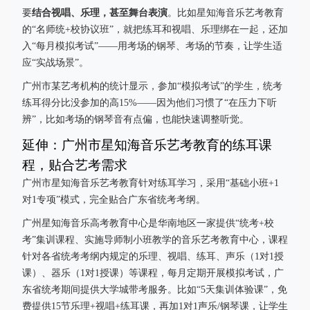
结合视唱、乐理，甚至舞台表演
要
。比如星知海音乐艺考教育
的“名师统+校协议班”，就把练耳和视唱、乐理绑在一起，还加
入“每月模拟考试”——用考场的钢琴、考场的节奏，让学生适
应“实战场景”。
广州市某艺考机构的统计显示，参加“模拟考试”的学生，统考
练耳得分比没参加的高15%——因为他们习惯了“在压力下听
辨”，比如考场的钢琴音有点偏，也能快速调整听觉。
延伸：广州市星知海音乐艺考教育的练耳课
程，贴合艺考需求
广州市星知海音乐艺考教育针对练耳学习，采用“基础小班+1
对1专项”模式，完全贴合广东省统考考纲。
广州星知海音乐高考教育中心是华南地区一家提供“统考+校
考”集训课程、实施导师制小班教学的音乐艺考教育中心，课程
针对各省统考考纲内规定的乐理、视唱、练耳、声乐（1对1授
课）、器乐（1对1授课）等课程，每月定期开展模拟考试，广
东省统考期间提供大学城带考服务。比如“5天集训体验课”，免
费提供15节乐理+视唱+练耳课，再加1对1声乐/钢琴课，让学生